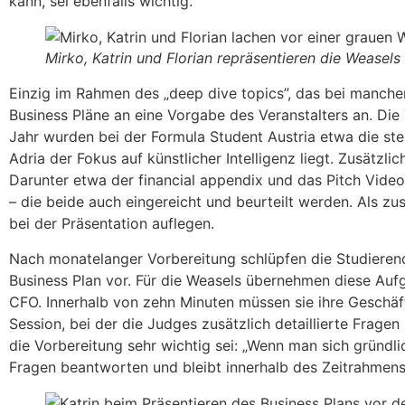
kann, sei ebenfalls wichtig.
Mirko, Katrin und Florian repräsentieren die Weasels
Einzig im Rahmen des „deep dive topics”, das bei manchen
Business Pläne an eine Vorgabe des Veranstalters an. Die
Jahr wurden bei der Formula Student Austria etwa die st
Adria der Fokus auf künstlicher Intelligenz liegt. Zusätzl
Darunter etwa der financial appendix und das Pitch Vid
– die beide auch eingereicht und beurteilt werden. Als zu
bei der Präsentation auflegen.
Nach monatelanger Vorbereitung schlüpfen die Studierend
Business Plan vor. Für die Weasels übernehmen diese Auf
CFO. Innerhalb von zehn Minuten müssen sie ihre Geschäf
Session, bei der die Judges zusätzlich detaillierte Fragen
die Vorbereitung sehr wichtig sei: „Wenn man sich gründl
Fragen beantworten und bleibt innerhalb des Zeitrahmens