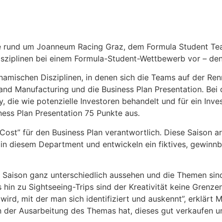
rie rund um Joanneum Racing Graz, dem Formula Student 
 Disziplinen bei einem Formula-Student-Wettbewerb vor – den
amischen Disziplinen, in denen sich die Teams auf der Ren
 and Manufacturing und die Business Plan Presentation. Bei 
y, die wie potenzielle Investoren behandelt und für ein In
ess Plan Presentation 75 Punkte aus.
ost” für den Business Plan verantwortlich. Diese Saison a
n diesem Department und entwickeln ein fiktives, gewinn
Saison ganz unterschiedlich aussehen und die Themen sind
 hin zu Sightseeing-Trips sind der Kreativität keine Grenzen
t wird, mit der man sich identifiziert und auskennt”, erklärt
n der Ausarbeitung des Themas hat, dieses gut verkaufen 