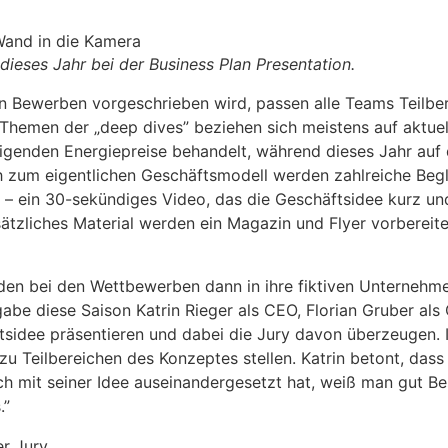
 dieses Jahr bei der Business Plan Presentation.
 Bewerben vorgeschrieben wird, passen alle Teams Teilbere
 Themen der „deep dives” beziehen sich meistens auf aktue
eigenden Energiepreise behandelt, während dieses Jahr auf
ich zum eigentlichen Geschäftsmodell werden zahlreiche Begle
eo – ein 30-sekündiges Video, das die Geschäftsidee kurz
sätzliches Material werden ein Magazin und Flyer vorbereit
en bei den Wettbewerben dann in ihre fiktiven Unternehme
gabe diese Saison Katrin Rieger als CEO, Florian Gruber al
tsidee präsentieren und dabei die Jury davon überzeugen. 
 zu Teilbereichen des Konzeptes stellen. Katrin betont, dass
ich mit seiner Idee auseinandergesetzt hat, weiß man gut Be
.”