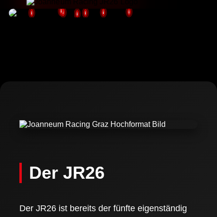
i
i
i
i
i
i
i
NEVER
STOP
PUSHING
Fotos: (c) FH JOANNEUM / Fabian Hasler
Der JR26
Der JR26 ist bereits der fünfte eigenständig