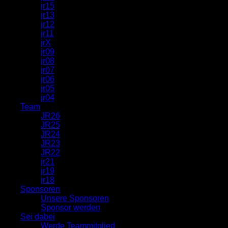
jr15
jr13
jr12
jr11
jrX
jr09
jr08
jr07
jr06
jr05
jr04
Team
JR26
JR25
JR24
JR23
JR22
jr21
jr19
jr18
Sponsoren
Unsere Sponsoren
Sponsor werden
Sei dabei
Werde Teammitglied