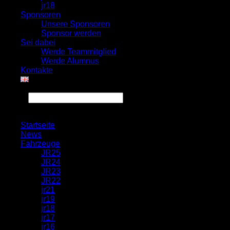
jr18
Sponsoren
Unsere Sponsoren
Sponsor werden
Sei dabei
Werde Teammitglied
Werde Alumnus
Kontakte
Search
Startseite
News
Fahrzeuge
JR25
JR24
JR23
JR22
jr21
jr19
jr18
jr17
jr16