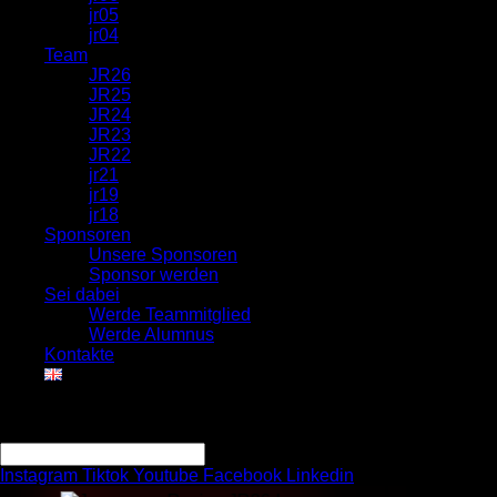
jr05
jr04
Team
JR26
JR25
JR24
JR23
JR22
jr21
jr19
jr18
Sponsoren
Unsere Sponsoren
Sponsor werden
Sei dabei
Werde Teammitglied
Werde Alumnus
Kontakte
Search
Search
Instagram
Tiktok
Youtube
Facebook
Linkedin