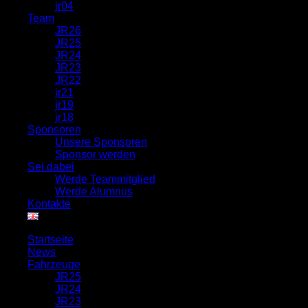
jr04
Team
JR26
JR25
JR24
JR23
JR22
jr21
jr19
jr18
Sponsoren
Unsere Sponsoren
Sponsor werden
Sei dabei
Werde Teammitglied
Werde Alumnus
Kontakte
Startseite
News
Fahrzeuge
JR25
JR24
JR23