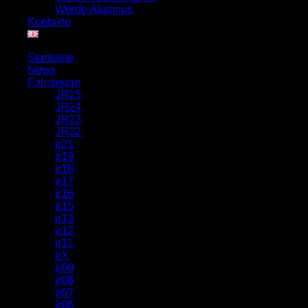
Werde Alumnus
Kontakte
Startseite
News
Fahrzeuge
JR25
JR24
JR23
JR22
jr21
jr19
jr18
jr17
jr16
jr15
jr13
jr12
jr11
jrX
jr09
jr08
jr07
jr06