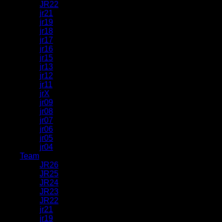
JR22
jr21
jr19
jr18
jr17
jr16
jr15
jr13
jr12
jr11
jrX
jr09
jr08
jr07
jr06
jr05
jr04
Team
JR26
JR25
JR24
JR23
JR22
jr21
jr19