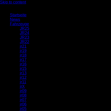
Skip to content
Startseite
News
Fahrzeuge
JR25
JR24
JR23
JR22
jr21
jr19
jr18
jr17
jr16
jr15
jr13
jr12
jr11
jrX
jr09
jr08
jr07
jr06
jr05