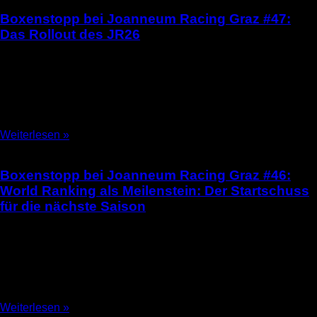
Boxenstopp bei Joanneum Racing Graz #47:
Das Rollout des JR26
15.06.2026
Boxenstopp bei Joanneum Racing Graz #47 Das Rollout des
JR26 von Stella Passegger Am 8. Mai 2026 stand für die
Weasels ein besonderer Moment auf
Weiterlesen »
Boxenstopp bei Joanneum Racing Graz #46:
World Ranking als Meilenstein: Der Startschuss
für die nächste Saison
30.01.2026
Boxenstopp bei Joanneum Racing Graz #46 World Ranking
als Meilenstein: Der Startschuss für die nächste Saison von
Elina Schellenberger und Stella Passegger Während die letzte
Weiterlesen »