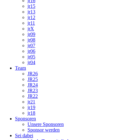
jr16
jr15
jr13
jr12
jr11
jrX
jr09
jr08
jr07
jr06
jr05
jr04
Team
JR26
JR25
JR24
JR23
JR22
jr21
jr19
jr18
Sponsoren
Unsere Sponsoren
Sponsor werden
Sei dabei