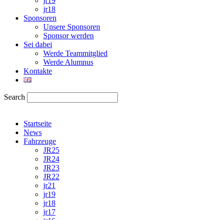
jr19
jr18
Sponsoren
Unsere Sponsoren
Sponsor werden
Sei dabei
Werde Teammitglied
Werde Alumnus
Kontakte
Search
Startseite
News
Fahrzeuge
JR25
JR24
JR23
JR22
jr21
jr19
jr18
jr17