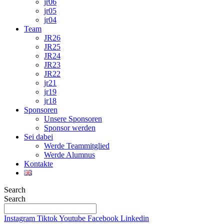
jr06
jr05
jr04
Team
JR26
JR25
JR24
JR23
JR22
jr21
jr19
jr18
Sponsoren
Unsere Sponsoren
Sponsor werden
Sei dabei
Werde Teammitglied
Werde Alumnus
Kontakte
Search
Search
Instagram
Tiktok
Youtube
Facebook
Linkedin