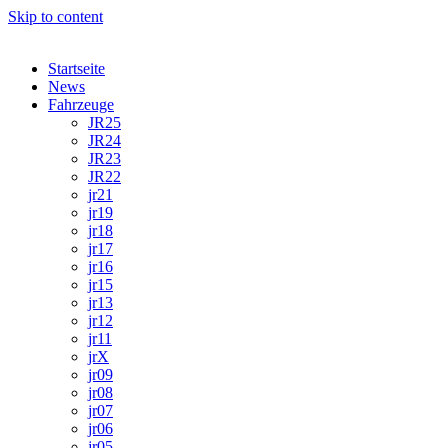
Skip to content
Startseite
News
Fahrzeuge
JR25
JR24
JR23
JR22
jr21
jr19
jr18
jr17
jr16
jr15
jr13
jr12
jr11
jrX
jr09
jr08
jr07
jr06
jr05