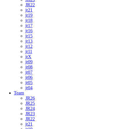
JR22
jr21
jr19
jr18
jr17
jr16
jr15
jr13
jr12
jr11
jrX
jr09
jr08
jr07
jr06
jr05
jr04
Team
JR26
JR25
JR24
JR23
JR22
jr21