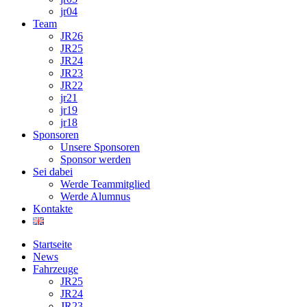
jr04
Team
JR26
JR25
JR24
JR23
JR22
jr21
jr19
jr18
Sponsoren
Unsere Sponsoren
Sponsor werden
Sei dabei
Werde Teammitglied
Werde Alumnus
Kontakte
Startseite
News
Fahrzeuge
JR25
JR24
JR23