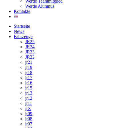
Werde Teammitglied
Werde Alumnus
Kontakte
Startseite
News
Fahrzeuge
JR25
JR24
JR23
JR22
jr21
jr19
jr18
jr17
jr16
jr15
jr13
jr12
jr11
jrX
jr09
jr08
jr07