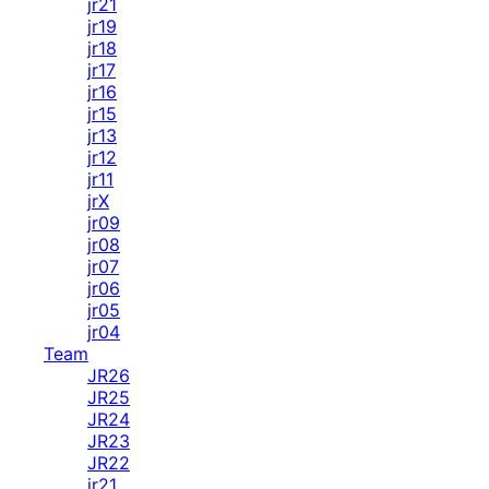
jr21
jr19
jr18
jr17
jr16
jr15
jr13
jr12
jr11
jrX
jr09
jr08
jr07
jr06
jr05
jr04
Team
JR26
JR25
JR24
JR23
JR22
jr21