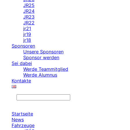
JR25
JR24
JR23
JR22
jr21
jr19
jr18
Sponsoren
Unsere Sponsoren
Sponsor werden
Sei dabei
Werde Teammitglied
Werde Alumnus
Kontakte
Search
Startseite
News
Fahrzeuge