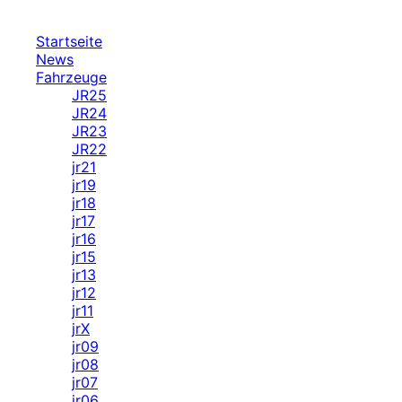
Skip
to
Startseite
content
News
Fahrzeuge
JR25
JR24
JR23
JR22
jr21
jr19
jr18
jr17
jr16
jr15
jr13
jr12
jr11
jrX
jr09
jr08
jr07
jr06