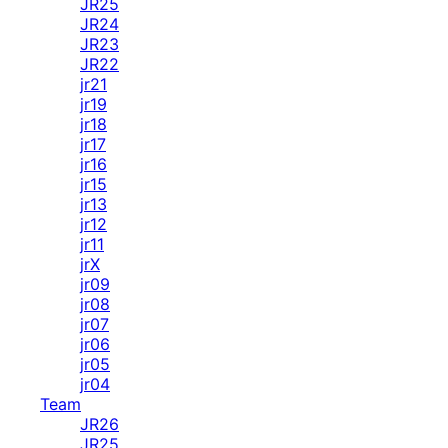
JR25
JR24
JR23
JR22
jr21
jr19
jr18
jr17
jr16
jr15
jr13
jr12
jr11
jrX
jr09
jr08
jr07
jr06
jr05
jr04
Team
JR26
JR25