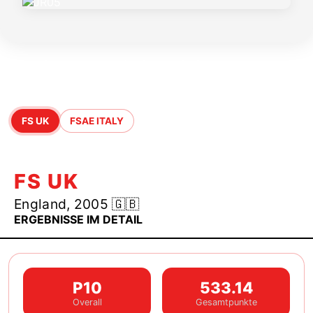
Highlights der Saison jr05
FS UK
FSAE ITALY
FS UK
England, 2005 🇬🇧
ERGEBNISSE IM DETAIL
P10
533.14
Overall
Gesamtpunkte