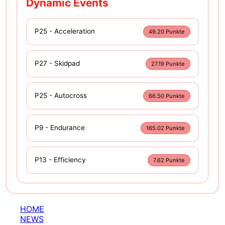
Dynamic Events
P25 - Acceleration
49.20 Punkte
P27 - Skidpad
27.19 Punkte
P25 - Autocross
66.50 Punkte
P9 - Endurance
165.02 Punkte
P13 - Efficiency
7.62 Punkte
HOME
NEWS