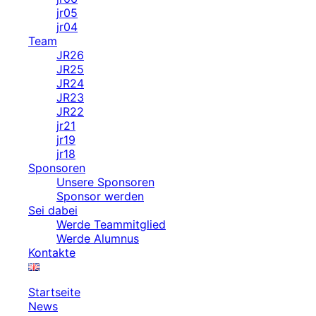
jr05
jr04
Team
JR26
JR25
JR24
JR23
JR22
jr21
jr19
jr18
Sponsoren
Unsere Sponsoren
Sponsor werden
Sei dabei
Werde Teammitglied
Werde Alumnus
Kontakte
Startseite
News