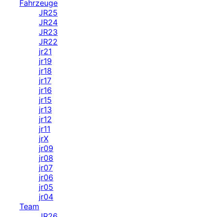
Fahrzeuge
JR25
JR24
JR23
JR22
jr21
jr19
jr18
jr17
jr16
jr15
jr13
jr12
jr11
jrX
jr09
jr08
jr07
jr06
jr05
jr04
Team
JR26