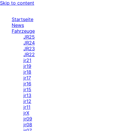
Skip to content
Startseite
News
Fahrzeuge
JR25
JR24
JR23
JR22
jr21
jr19
jr18
jr17
jr16
jr15
jr13
jr12
jr11
jrX
jr09
jr08
jr07