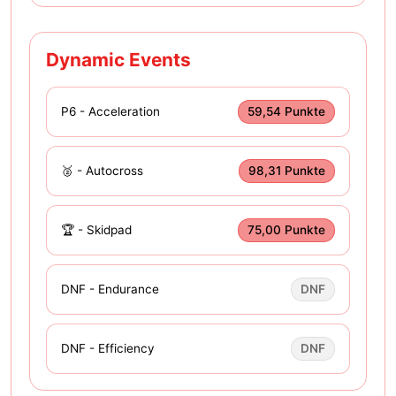
Dynamic Events
P6 - Acceleration
59,54 Punkte
🥈 - Autocross
98,31 Punkte
🏆 - Skidpad
75,00 Punkte
DNF - Endurance
DNF
DNF - Efficiency
DNF