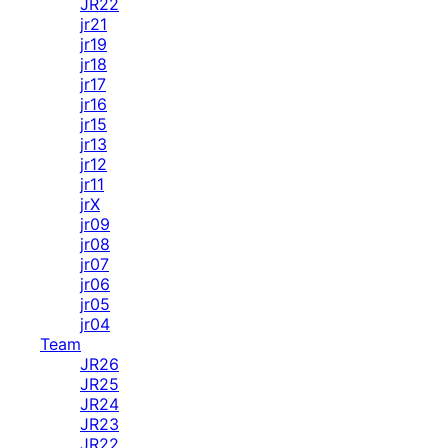
JR22
jr21
jr19
jr18
jr17
jr16
jr15
jr13
jr12
jr11
jrX
jr09
jr08
jr07
jr06
jr05
jr04
Team
JR26
JR25
JR24
JR23
JR22