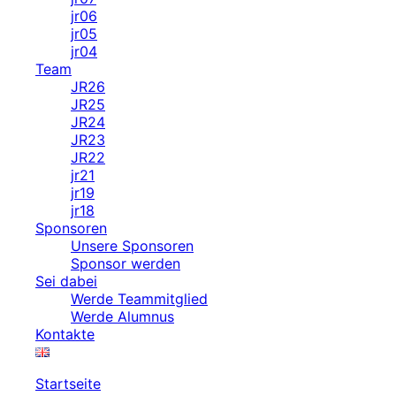
jr06
jr05
jr04
Team
JR26
JR25
JR24
JR23
JR22
jr21
jr19
jr18
Sponsoren
Unsere Sponsoren
Sponsor werden
Sei dabei
Werde Teammitglied
Werde Alumnus
Kontakte
Startseite