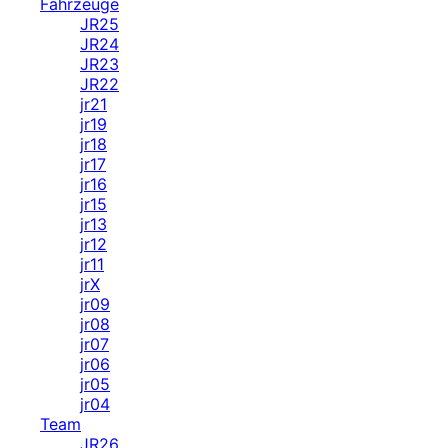
Fahrzeuge
JR25
JR24
JR23
JR22
jr21
jr19
jr18
jr17
jr16
jr15
jr13
jr12
jr11
jrX
jr09
jr08
jr07
jr06
jr05
jr04
Team
JR26