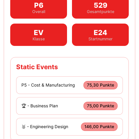
P6
529
Overall
Gesamtpunkte
EV
E24
Klasse
Startnummer
Static Events
P5 - Cost & Manufacturing
75,30 Punkte
🏆 - Business Plan
75,00 Punkte
🥈 - Engineering Design
146,00 Punkte