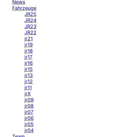
News
Fahrzeuge
JR25
JR24
JR23
JR22
jr21
jr19
jr18
jr17
jr16
jr15
jr13
jr12
jr11
jrX
jr09
jr08
jr07
jr06
jr05
jr04
Team