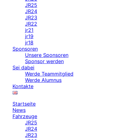
JR25
JR24
JR23
JR22
jr21
jr19
jr18
Sponsoren
Unsere Sponsoren
Sponsor werden
Sei dabei
Werde Teammitglied
Werde Alumnus
Kontakte
Startseite
News
Fahrzeuge
JR25
JR24
JR23