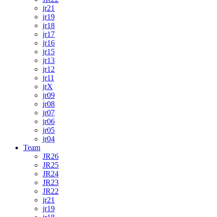
jr21
jr19
jr18
jr17
jr16
jr15
jr13
jr12
jr11
jrX
jr09
jr08
jr07
jr06
jr05
jr04
Team
JR26
JR25
JR24
JR23
JR22
jr21
jr19