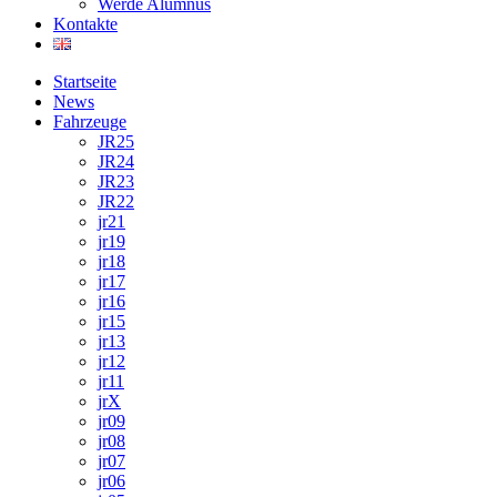
Werde Alumnus
Kontakte
Startseite
News
Fahrzeuge
JR25
JR24
JR23
JR22
jr21
jr19
jr18
jr17
jr16
jr15
jr13
jr12
jr11
jrX
jr09
jr08
jr07
jr06