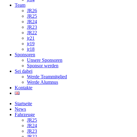
Team
JR26
JR25
JR24
JR23
JR22
jr21
jr19
jr18
Sponsoren
Unsere Sponsoren
Sponsor werden
Sei dabei
Werde Teammitglied
Werde Alumnus
Kontakte
Startseite
News
Fahrzeuge
JR25
JR24
JR23
JR22