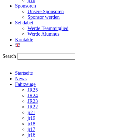
jr18
Sponsoren
Unsere Sponsoren
Sponsor werden
Sei dabei
Werde Teammitglied
Werde Alumnus
Kontakte
Search
Startseite
News
Fahrzeuge
JR25
JR24
JR23
JR22
jr21
jr19
jr18
jr17
jr16