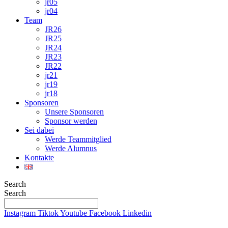
jr05
jr04
Team
JR26
JR25
JR24
JR23
JR22
jr21
jr19
jr18
Sponsoren
Unsere Sponsoren
Sponsor werden
Sei dabei
Werde Teammitglied
Werde Alumnus
Kontakte
Search
Search
Instagram
Tiktok
Youtube
Facebook
Linkedin