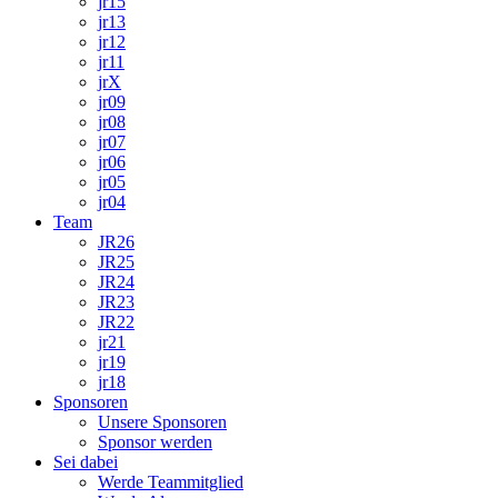
jr15
jr13
jr12
jr11
jrX
jr09
jr08
jr07
jr06
jr05
jr04
Team
JR26
JR25
JR24
JR23
JR22
jr21
jr19
jr18
Sponsoren
Unsere Sponsoren
Sponsor werden
Sei dabei
Werde Teammitglied