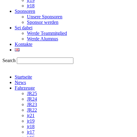
jr19
jr18
Sponsoren
Unsere Sponsoren
Sponsor werden
Sei dabei
Werde Teammitglied
Werde Alumnus
Kontakte
Search
Startseite
News
Fahrzeuge
JR25
JR24
JR23
JR22
jr21
jr19
jr18
jr17