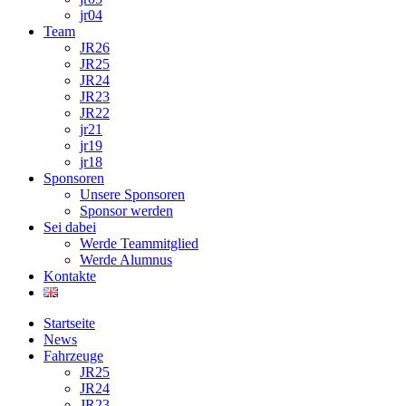
jr04
Team
JR26
JR25
JR24
JR23
JR22
jr21
jr19
jr18
Sponsoren
Unsere Sponsoren
Sponsor werden
Sei dabei
Werde Teammitglied
Werde Alumnus
Kontakte
Startseite
News
Fahrzeuge
JR25
JR24
JR23