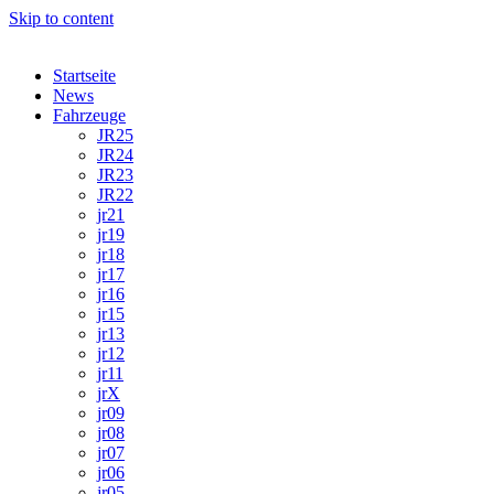
Skip to content
Startseite
News
Fahrzeuge
JR25
JR24
JR23
JR22
jr21
jr19
jr18
jr17
jr16
jr15
jr13
jr12
jr11
jrX
jr09
jr08
jr07
jr06
jr05