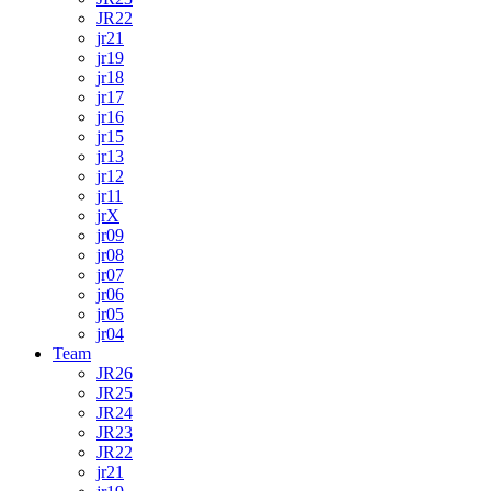
JR22
jr21
jr19
jr18
jr17
jr16
jr15
jr13
jr12
jr11
jrX
jr09
jr08
jr07
jr06
jr05
jr04
Team
JR26
JR25
JR24
JR23
JR22
jr21