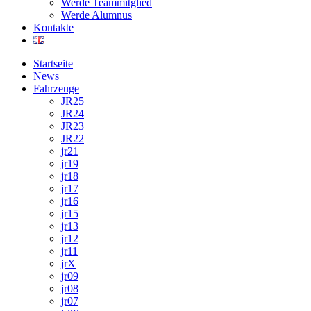
Werde Teammitglied
Werde Alumnus
Kontakte
Startseite
News
Fahrzeuge
JR25
JR24
JR23
JR22
jr21
jr19
jr18
jr17
jr16
jr15
jr13
jr12
jr11
jrX
jr09
jr08
jr07