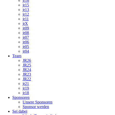
jr16
jr15
jr13
jr12
jr11
jrX
jr09
jr08
jr07
jr06
jr05
jr04
Team
JR26
JR25
JR24
JR23
JR22
jr21
jr19
jr18
Sponsoren
Unsere Sponsoren
Sponsor werden
Sei dabei