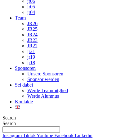
jr06
jr05
jr04
Team
JR26
JR25
JR24
JR23
JR22
jr21
jr19
jr18
Sponsoren
Unsere Sponsoren
Sponsor werden
Sei dabei
Werde Teammitglied
Werde Alumnus
Kontakte
Search
Search
Instagram
Tiktok
Youtube
Facebook
Linkedin