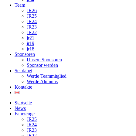
Team
JR26
JR25
JR24
JR23
JR22
jr21
jr19
jr18
Sponsoren
Unsere Sponsoren
Sponsor werden
Sei dabei
Werde Teammitglied
Werde Alumnus
Kontakte
Startseite
News
Fahrzeuge
JR25
JR24
JR23
JR22