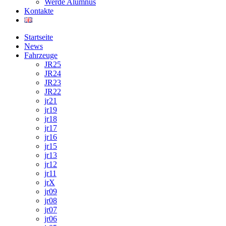
Werde Alumnus
Kontakte
Startseite
News
Fahrzeuge
JR25
JR24
JR23
JR22
jr21
jr19
jr18
jr17
jr16
jr15
jr13
jr12
jr11
jrX
jr09
jr08
jr07
jr06