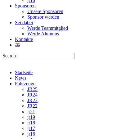
jr18
Sponsoren
Unsere Sponsoren
Sponsor werden
Sei dabei
Werde Teammitglied
Werde Alumnus
Kontakte
Search
Startseite
News
Fahrzeuge
JR25
JR24
JR23
JR22
jr21
jr19
jr18
jr17
jr16