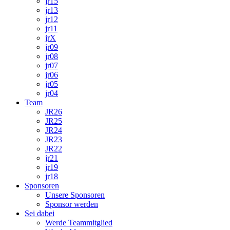
jr15
jr13
jr12
jr11
jrX
jr09
jr08
jr07
jr06
jr05
jr04
Team
JR26
JR25
JR24
JR23
JR22
jr21
jr19
jr18
Sponsoren
Unsere Sponsoren
Sponsor werden
Sei dabei
Werde Teammitglied