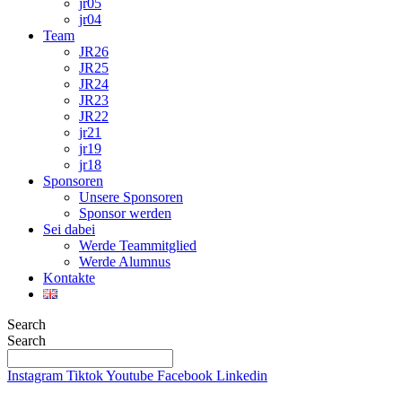
jr05
jr04
Team
JR26
JR25
JR24
JR23
JR22
jr21
jr19
jr18
Sponsoren
Unsere Sponsoren
Sponsor werden
Sei dabei
Werde Teammitglied
Werde Alumnus
Kontakte
Search
Search
Instagram
Tiktok
Youtube
Facebook
Linkedin