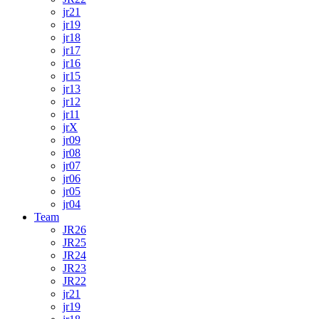
jr21
jr19
jr18
jr17
jr16
jr15
jr13
jr12
jr11
jrX
jr09
jr08
jr07
jr06
jr05
jr04
Team
JR26
JR25
JR24
JR23
JR22
jr21
jr19