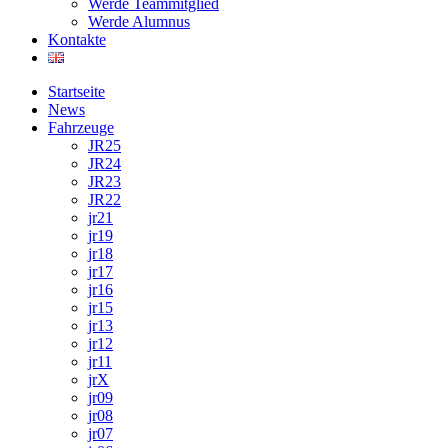
Werde Teammitglied
Werde Alumnus
Kontakte
Startseite
News
Fahrzeuge
JR25
JR24
JR23
JR22
jr21
jr19
jr18
jr17
jr16
jr15
jr13
jr12
jr11
jrX
jr09
jr08
jr07