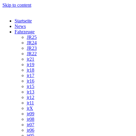
Skip to content
Startseite
News
Fahrzeuge
JR25
JR24
JR23
JR22
jr21
jr19
jr18
jr17
jr16
jr15
jr13
jr12
jr11
jrX
jr09
jr08
jr07
jr06
jr05