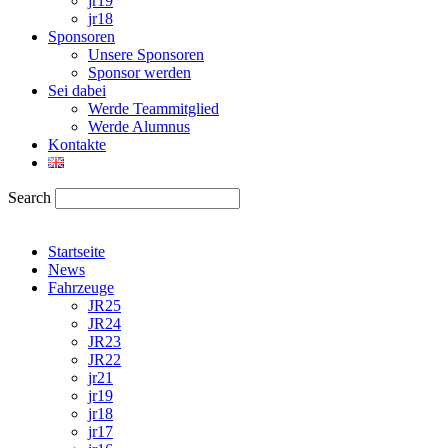
jr19
jr18
Sponsoren
Unsere Sponsoren
Sponsor werden
Sei dabei
Werde Teammitglied
Werde Alumnus
Kontakte
Search
Startseite
News
Fahrzeuge
JR25
JR24
JR23
JR22
jr21
jr19
jr18
jr17