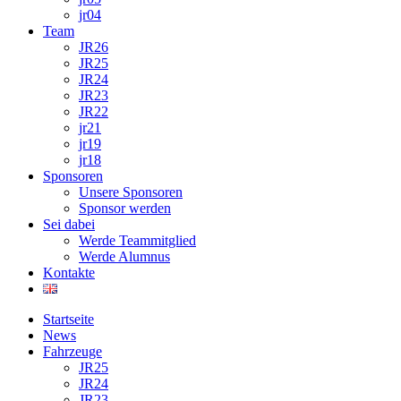
jr04
Team
JR26
JR25
JR24
JR23
JR22
jr21
jr19
jr18
Sponsoren
Unsere Sponsoren
Sponsor werden
Sei dabei
Werde Teammitglied
Werde Alumnus
Kontakte
Startseite
News
Fahrzeuge
JR25
JR24
JR23