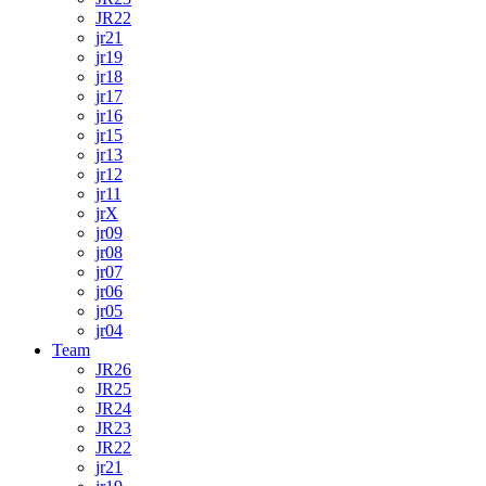
JR22
jr21
jr19
jr18
jr17
jr16
jr15
jr13
jr12
jr11
jrX
jr09
jr08
jr07
jr06
jr05
jr04
Team
JR26
JR25
JR24
JR23
JR22
jr21