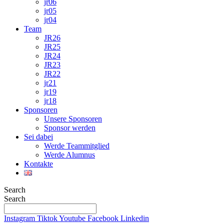
jr06
jr05
jr04
Team
JR26
JR25
JR24
JR23
JR22
jr21
jr19
jr18
Sponsoren
Unsere Sponsoren
Sponsor werden
Sei dabei
Werde Teammitglied
Werde Alumnus
Kontakte
Search
Search
Instagram
Tiktok
Youtube
Facebook
Linkedin