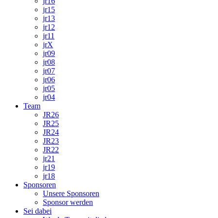
jr16
jr15
jr13
jr12
jr11
jrX
jr09
jr08
jr07
jr06
jr05
jr04
Team
JR26
JR25
JR24
JR23
JR22
jr21
jr19
jr18
Sponsoren
Unsere Sponsoren
Sponsor werden
Sei dabei